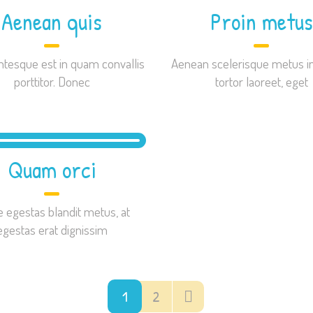
Aenean quis
Proin metus
ntesque est in quam convallis
Aenean scelerisque metus 
porttitor. Donec
tortor laoreet, eget
Quam orci
 egestas blandit metus, at
egestas erat dignissim
1
2